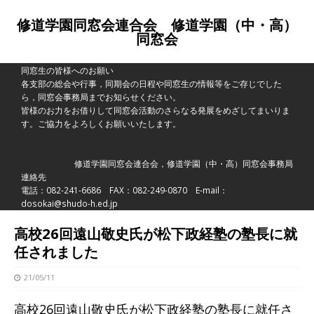
修道学園同窓会連合会 修道学園（中・高）
同窓会
同窓生の皆様へのお願い
各支部の総会や行事，同期会の日程や同窓生の情報等をご存じでした
ら，同窓会事務局までお知らせください。
皆様のお力をお借りして同窓会活動のさらなる発展をめざしてまいりま
す。ご協力をよろしくお願いいたします。
修道学園同窓会連合会，修道学園（中・高）同窓会事務局
連絡先
電話：082-241-6686 FAX：082-249-0870 E-mail：
dosokai@shudo-h.ed.jp
高校26回遠山敬史氏が松下政経塾の塾長に就
任されました
21/05/11
高校26回遠山敬史氏が松下政経塾の塾長に就任さ