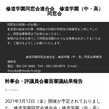
修道学園同窓会連合会 修道学園（中・高）
同窓会
同窓生の皆様へのお願い
各支部の総会や行事，同期会の日程や同窓生の情報等をご存じでした
ら，同窓会事務局までお知らせください。
皆様のお力をお借りして同窓会活動のさらなる発展をめざしてまいりま
す。ご協力をよろしくお願いいたします。
修道学園同窓会連合会，修道学園（中・高）同窓会事務局
連絡先
電話：082-241-6686 FAX：082-249-0870 E-mail：
dosokai@shudo-h.ed.jp
幹事会・評議員会書面審議結果報告
21/04/21
2021年3月12日（金）開催が予定されておりまし
た，修道学園同窓会連合会・修道学園（中・高）