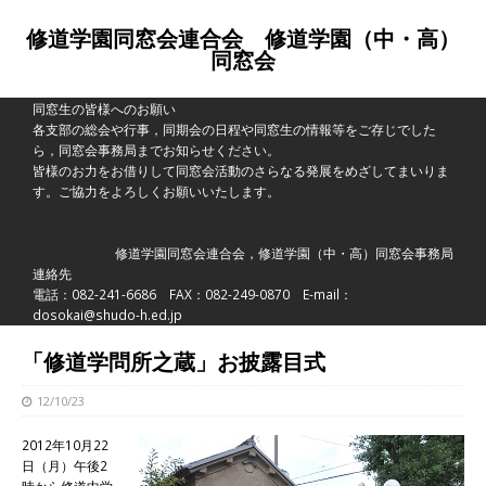
修道学園同窓会連合会 修道学園（中・高）
同窓会
同窓生の皆様へのお願い
各支部の総会や行事，同期会の日程や同窓生の情報等をご存じでした
ら，同窓会事務局までお知らせください。
皆様のお力をお借りして同窓会活動のさらなる発展をめざしてまいりま
す。ご協力をよろしくお願いいたします。
修道学園同窓会連合会，修道学園（中・高）同窓会事務局
連絡先
電話：082-241-6686 FAX：082-249-0870 E-mail：
dosokai@shudo-h.ed.jp
「修道学問所之蔵」お披露目式
12/10/23
2012年10月22
日（月）午後2
時から修道中学