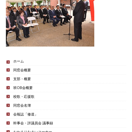
ホーム
同窓会概要
支部・概要
班OB会概要
校歌・応援歌
同窓会名簿
会報誌「修道」
幹事会・評議員会 議事録
おかえりなさいコーナー