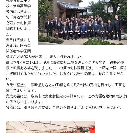
校・修道高等学
校内におきまし
て「修道学問所
之蔵」のお披露
目式を行いまし
た。
当日は天候にも
恵まれ、同窓会
関係者や学園関
係者など約50人が出席し、盛大に行われました。
蔵は本年4月に起工し、9月に荒壁塗り工事を終えることができ、往時の重
厚で風情ある姿を現しました。この度のお披露目式は、この蔵を皆様に広く
お披露目するために行いました。お近くにお寄りの際は、ぜひご覧くださ
い。
今後中壁塗り、漆喰塗りなどの工程を経て約2年後の完成を目指して工事を
続けてまいります。
完成の後には、広島市に文化財指定の申請を行い、この貴重な建物を恒久的
に保存してまいります。
皆様には、引き続きご支援とご協力を賜りますようお願い申しあげます。