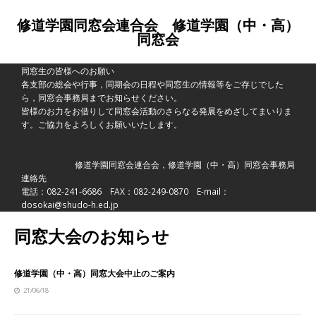
修道学園同窓会連合会 修道学園（中・高）
同窓会
同窓生の皆様へのお願い
各支部の総会や行事，同期会の日程や同窓生の情報等をご存じでした
ら，同窓会事務局までお知らせください。
皆様のお力をお借りして同窓会活動のさらなる発展をめざしてまいりま
す。ご協力をよろしくお願いいたします。
修道学園同窓会連合会，修道学園（中・高）同窓会事務局
連絡先
電話：082-241-6686 FAX：082-249-0870 E-mail：
dosokai@shudo-h.ed.jp
同窓大会のお知らせ
修道学園（中・高）同窓大会中止のご案内
21/06/18